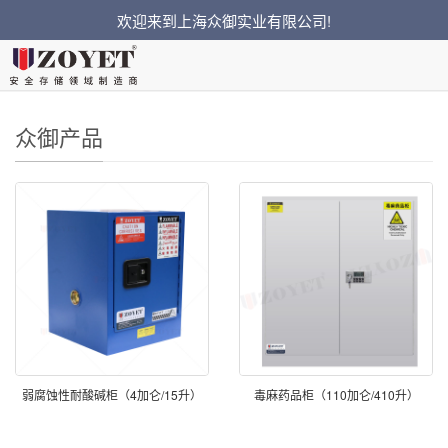
欢迎来到上海众御实业有限公司!
您的位置：
主页
>
众御产品
众御产品
弱腐蚀性耐酸碱柜（4加仑/15升）
毒麻药品柜（110加仑/410升）